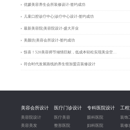
优媛美容养生会所装修设计-签约成功
儿童口腔诊疗中心|诊疗中心设计-签约成功
最新美容院|美容院设计-盛大开业
美颜坊|美容会所设计-签约成功
惊喜！520美容师节倾情巨献，低成本轻松实现美业空间设计
符合时代发展路线的养生馆加盟店装修设计
美容会所设计
医疗门诊设计
专科医院设计
工程
美容院设计
医疗美容
眼科医院
装饰
美容美发
整形医院
妇科医院
装修