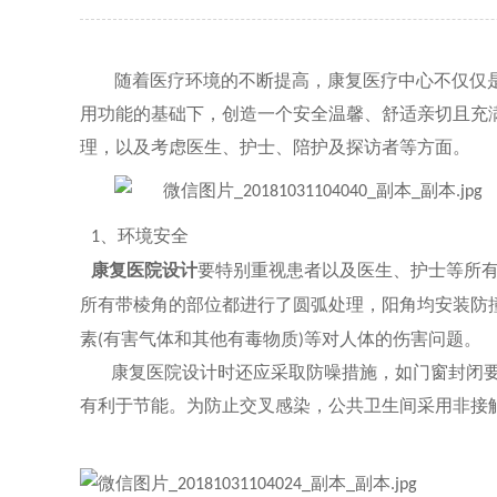
随着
医疗环境
的
不断提高，康复医疗中心不仅仅
用功能的基础下，创造一个安全温馨、舒适亲切且充
理，以及考虑医生、护士、陪护及探访者
等方面
。
、
环境
安全
1
康复医院设计
要特别重视患者以及医生、护士等所
所有带棱角的部位都进行了圆弧处理，阳角均安装防
素
有害气体和其他有毒物质
等对人体的伤害问题。
(
)
康复医院设计时还应采取防噪措施，如门窗封闭
有利于节能。为防止交叉感染，公共卫生间采用非接