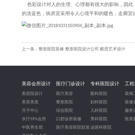
色彩设计对人的生理、心理都有很大的影响，因此，
的淡蓝色，病房宜采用令人心境平和的暖色，走廊宜以
上一条：整形医院装修 整形医院设计公司 酷思艺术设计
美容会所设计
医疗门诊设计
专科医院设计
工程
美容院设计
医疗美容
眼科医院
装饰
美容美发
整形医院
妇科医院
装修
月子中心
综合医院
儿科医院
服务
水疗SPA会所
口腔诊所装修
男科医院
医美
中医养生馆
医疗美容医院软装
泌尿科医院