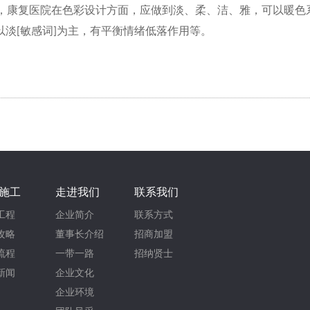
康复医院在色彩设计方面，应做到淡、柔、洁、雅，可以暖色
淡[敏感词]为主，有平衡情绪低落作用等。
施工
走进我们
联系我们
工程
企业简介
联系方式
攻略
董事长介绍
招商加盟
流程
一带一路
招纳贤士
新闻
企业文化
企业环境