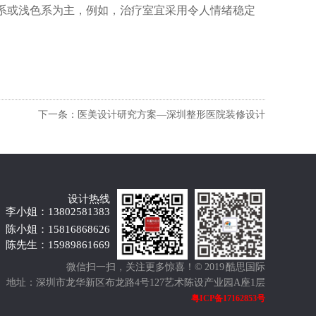
系或浅色系为主，例如，治疗室宜采用令人情绪稳定
下一条：医美设计研究方案—深圳整形医院装修设计
设计热线
李小姐：13802581383
陈小姐：15816868626
陈先生：15989861669
微信扫一扫，关注更多惊喜！
© 2019 酷思国际
地址：深圳市龙华新区布龙路4号127艺术陈设产业园A座1层
粤ICP备17162853号