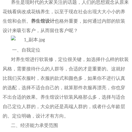
养生是现时代的大家关注的话题，人们的思想观念从原来
花钱看病改成花钱养生，以至于现在社会出现大大小小的养
生馆和会所。
养生馆
设计
也格外重要
，
如何通过内部的软装
设计来吸引客户，从而留住客户呢？
一、
自我定位
对养生馆进行软装修，
定位很关键
，
如选择
什么样的软装
风格
，需要接待什么的人群等，合适的才是重要的。这就好
比
我们买衣服
时，
衣服的款式
和
颜色多，如果你不进行认真
的选配，选
择不
适合自己的，就算那件衣服再漂亮，你也穿
不出
合适
的效果
。
养生馆
设计
软装风格那么多，选择与
适合
自己定位人群的，大众的还是高端人群的，或者什么年龄层
的
。
定位明确，设计才有方向。
二、
经济
能力承受范围