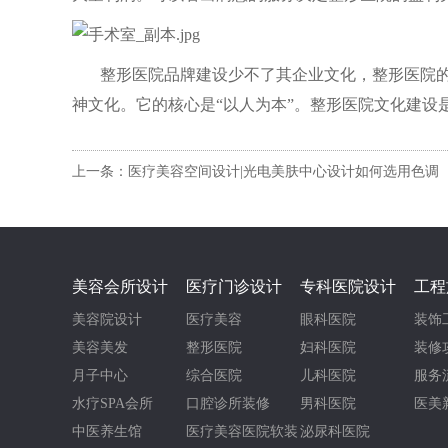
整形医院品牌建设少不了其企业文化，整形医院
神文化。它的核心是
“以人为本”。整形医院文化建
上一条：医疗美容空间设计|光电美肤中心设计如何选用色调
美容会所设计
医疗门诊设计
专科医院设计
工程
美容院设计
医疗美容
眼科医院
装饰
美容美发
整形医院
妇科医院
装修
月子中心
综合医院
儿科医院
服务
水疗SPA会所
口腔诊所装修
男科医院
医美
中医养生馆
医疗美容医院软装
泌尿科医院