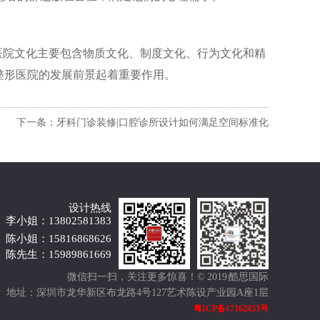
医院文化主要包含物质文化、制度文化、行为文化和精
整形医院的发展前景起着重要作用。
下一条：牙科门诊装修|口腔诊所设计如何满足空间标准化
设计热线
李小姐：13802581383
陈小姐：15816868626
陈先生：15989861669
微信扫一扫，关注更多惊喜！
© 2019 酷思国际
地址：深圳市龙华新区布龙路4号127艺术陈设产业园A座1层
粤ICP备17162853号