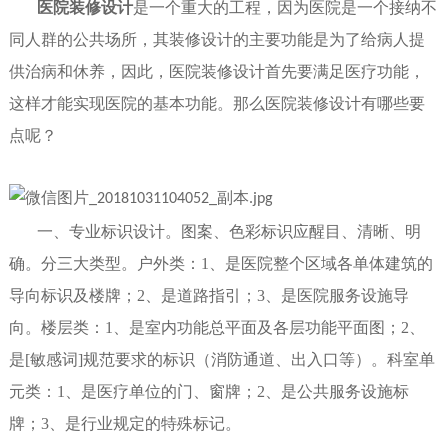
医院装修设计
是一个重大的工程，因为
医院是一个接纳不
同人群的公共场所，
其
装修设计的主要功能是
为了给病人
提
供治病和休养，因此，医院装修设计
首先要
满足医疗功
能
，
这样才能实现医院的基本功能。那么医院装修设计有哪些
要
点
呢
？
一、
专业标识设计。图案、色彩标识应醒目、清晰、明
确。分三大类型。户外类：
1
、
是医院整个区域各单体建筑的
导向标识及楼牌；
2
、
是道路指引；
3
、
是医院服务设施导
向。楼层类：
1
、
是室内功能总平面及各层功能平面图；
2
、
是[敏感词]规范要求的标识（消防通道、出入口等）。科室单
元类：
1
、
是医疗单位的门、窗牌；
2
、
是公共服务设施标
牌；
3
、
是行业规定的特殊标记。