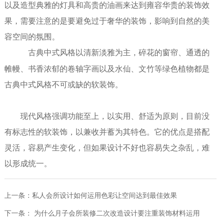
以及造型典雅的灯具和高贵的油画来达到雍容华贵的装饰效
果
，
需要注意的是
要
避免过于奢华的装饰
，影响到
自然的
美
容空间的氛围
。
古典中式风格
以清新淡雅为主，碎花的窗帘、通透的
帷幔、书香浓郁的卷轴字画以及水仙、文竹等绿色植物
都是
古典
中式风格
不可或缺的软装饰。
现代风格强调功能至上，以实用、舒适为原则，
目前
没
有标志性的软装饰，以兼收并蓄为其特色。它的优点是搭配
灵活，容易产生变化，但
如果设计
不好也容易失之杂乱，难
以形成统一。
上一条：
私人会所设计如何运用色彩让空间达到最佳效果
下一条：
为什么月子会所装修二次改造设计要注重装饰材料运用