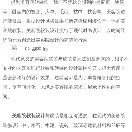
提
到美容院
软装饰，
我们不禁就会
想到的是窗帘、地毯
等
，卧室内的被套、床单、毛毯、枕巾、枕套等
。美容院
进
行装修后，根据
设计风格
效果
与
所选择应用装饰于一体的美
容院
软装
。
美容院
软装设计流行
于
现代时尚设计
，
以时尚经
济的元素创造
出
美容院设计的简装流行风。
现代意义的
美容院
软装
与
硬装
是无法
割裂开来
的
，
很多不
专业的
人
喜欢吧
把
软装
和
硬装的
设计硬性分开，很大程度上
是
会影响终的设计效果
，
这
两者都是为了丰富概念化的空
间，使空间异化，以满足
美容院
的需求，展示个性
化的空
间
。
美容院软装设计
与硬装
是相互渗透的。在现代的美容院
装修
设计中，木石、水泥、瓷砖、玻璃等建筑材料和丝麻等