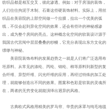
纺织品都是相互交叉，彼此渗透。
例
如：对于房顶的装饰，
人们往往拘泥于木制、石膏这些硬装饰材料。实际上，用丝
织品在美容院的上部空间做一个拉膜，拉出一个优美的弧
线，不仅会起到异化空间的效果，还会有些许的神秘感渗
出，成为整个房间的亮点。这种概念化空间的
软装设计
源于
我国古代宫闱中层层叠叠的纱幔，它充分表现出东方文化的
缥缈与神秘。
美容院
装饰布料的发展趋势之一就是人们将广泛选用布
坯原料。从常见的涤纶、丙纶、锦纶、棉等原料到新型的复
合纤维、异型纤维、闪光纤维的应用，再经过特殊的加工处
理，就能够创造出不同的效果。图案和色彩是软装的灵魂所
在，两者的无穷变化就能演绎出迥异的风格。
古典
欧式风格
用精美的罗马帘、华贵的床罩与纯毛地毯