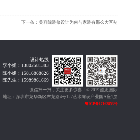
下一条：美容院装修设计为何与家装有那么大区别
设计热线
李小姐：13802581383
陈小姐：15816868626
陈先生：15989861669
微信扫一扫，关注更多惊喜！
© 2019 酷思国际
地址：深圳市龙华新区布龙路4号127艺术陈设产业园A座1层
粤ICP备17162853号