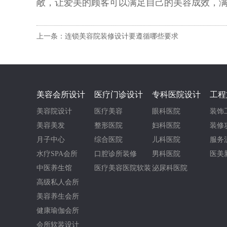
敞，让爱美的顾客可以满足自己的美容成效，
上一条：连锁美容院装修设计要遵循哪些要求
美容会所设计
医疗门诊设计
专科医院设计
工程
美容院设计
医疗美容
眼科医院
装饰
美容美发
整形医院
妇科医院
装修
月子中心
综合医院
儿科医院
服务
水疗SPA会所
口腔诊所装修
男科医院
医美
中医养生馆
医疗美容医院软装
泌尿科医院
高级私人会所
美容养生会所
健康瑜伽会所
会所软装设计