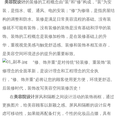
美容院设计
的
装修的工程概念由
装
和
修
构成，
装
为安
“
”
“
”
“
”
装，是指水、暖、通风、电的安装；
修
为修缮，是指房屋结
“
”
构的调整和防水。装修是满足日常美容流程的基础。没有装
修就不可能有装饰，没有装修的装饰是没有基础和浮华的装
饰。装饰的工程概念是装修加粉饰，是在装修基础上的升
华，重视视觉美感与触觉舒适感。装修和装饰本相互依存，
是美容空间环境进步的提升的重要标致。
修、饰并重
是对传统
轻装修、重装饰
装
“
”
“
”
修理念的全面革新，是设计理念和工程理念的完全执
行，
修、饰并重
必将让您的顾客使用更方便，环境更舒适。
“
”
后装修时代，装饰改写美容空间装修历史！
在
美容院设计
屏风和隔断之间设计活动的装饰画框，通过
更换图片，给美容顾客以新颖之感。屏风和隔断的设计应考
虑可移动性，如果能再配备灯光，个性的化妆品点缀，具有