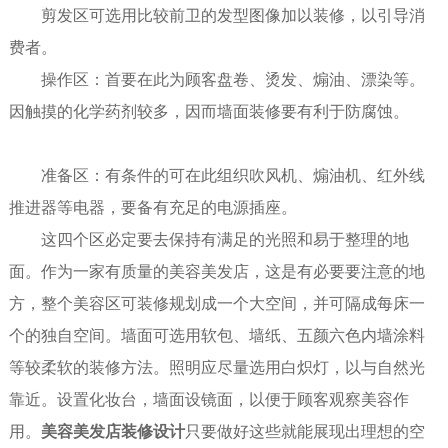
剪发区可选用比较前卫的发型图像加以装修，以引导消
费者。
操作区：首要在此为顾客盘卷、烫发、煽油、漂染等。
因触摸的化学药剂较多，因而墙面装修要有利于防腐蚀。
准备区：有条件的可在此组织吹风机、煽油机、红外线
推进器等电器，要备有充足的电源插座。
这四个区必定要去保持有满足的光照和易于整理的地
面。作为一家有质量的
美容美发
店，这是有必要要注意的
地
方
，整个美容区可装修规划成一个大空间，并可隔成每床一
个的独自空间。墙面可选用软包、墙纸、五颜六色内墙涂料
等较柔软的装修方法。照明应尽量选用白炽灯，以与自然光
靠近。设置化妆台，墙面设镜面，以便于顾客观察美容作
用。
美容美发店装修设计
只要做好这些就能展现出理想的空