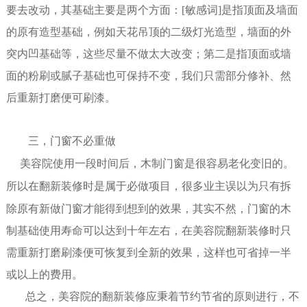
要去改动，其
基础主要是两个方面：[敏感词]是指顶面及墙面
的原有造型基础，例如天花吊顶的二级灯光造型，墙面的外
突内凹基础等
，
这些尽量不做太大改变；第二是指顶面或墙
面的粉刷或腻子基础也可保持不变，我们只需部分修补、然
后重新打磨便可刷漆
。
三，门窗不必重做
美容院使用一段时间后，木制门窗是很容易老化变旧的。
所以在翻新装修时是属于必做项目，很多
业主
误以为只有拆
除原有新做门窗才能得到想到的效果，其实不然，门窗的木
制基础使用寿命可以达到十年左右，在
美容院
翻新装修时只
需重新打磨刷漆便可恢复到全新的效果，这样也可省掉一半
或以上的费用。
总之，
美容院的翻新装修应秉着节约节省的原则进行，
不