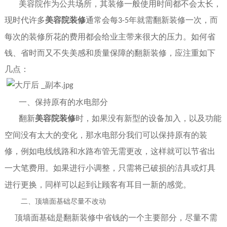
美容院作为公共场所，其装修
一般
使用时间都不会太长，
现时代许多
美容院装修
通常
会
每
年就需翻新装修一次
，而
3-5
每次
的
装修所花的费用都会给
业主
带来很大的压力
。如何
省
钱、省时
而又不失美感和质量保障的
翻新装修
，应
注重如下
几点
：
一
、保持原有的
水电部分
翻新
美容院
装修
时
，如果没有新型的设备加入
，以及
功能
空间没有太大的变化，
那
水电部分我们可以
保持
原有的装
修
，
例如电线线路
和
水路布管无需更改
，
这样就可以节省出
一大笔费用。如果进行小调整，只需将已破损的洁具或灯具
进行更换，同样可以起到让顾客有耳目一新的感觉。
二
、
顶墙面基础
尽量不改动
顶墙面基础
是
翻新装修中省钱的
一个主要部分，尽量不需