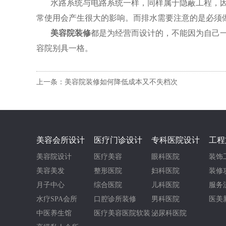
水路系统与电路系统一样，同样属于隐蔽工程，
常使用会产生很大的影响。而排水需要注意的是必须
美容院装修
都是为经营而设计的，不能因为自己一
容院别具一格。
上一条：美容院装修如何降低成本又不失档次
美容会所设计
医疗门诊设计
专科医院设计
工程
美容院设计
医疗美容
眼科医院
装饰
美容美发
整形医院
妇科医院
装修
月子中心
综合医院
儿科医院
服务
水疗SPA会所
口腔诊所装修
男科医院
医美
中医养生馆
医疗美容医院软装
泌尿科医院