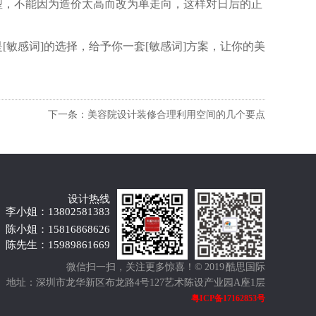
型，不能因为造价太高而改为单走向，这样对日后的正
。
敏感词]的选择，给予你一套[敏感词]方案，让你的美
下一条：美容院设计装修合理利用空间的几个要点
设计热线
李小姐：13802581383
陈小姐：15816868626
陈先生：15989861669
微信扫一扫，关注更多惊喜！
© 2019 酷思国际
地址：深圳市龙华新区布龙路4号127艺术陈设产业园A座1层
粤ICP备17162853号