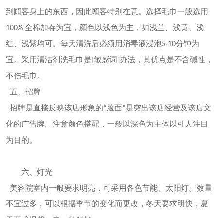
到顾客身上的东西，因此顾客特别在意。选择毛巾一般选用
全棉加存为宜，颜色以浅色为主，如浅兰、浅黄、浅
100%
红、浅紫均可。每天清洗后必须用消毒液浸泡
分钟为
5-10
宜。采用清洁剂洗毛巾是[敏感词]办法，其优点是不含碱性，
不伤毛巾。
五
、招牌
招牌是直接反映该店形象的
脸面
是突出该店经营及该店文
“
”
化的广告牌。注意颜色搭配，一般以深色为主体以引人注目
为目的。
六
、灯光
美容院室内
一般要求明亮，可采用各色节能、太阳灯。数量
不宜过多，
可以根据季节的变化而更改，
冬天要求明快，夏