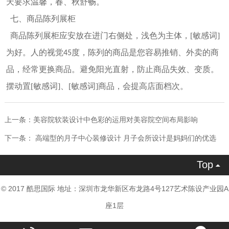
天要求温馨，春、秋舒畅。
七
、商品陈列展柜
商品陈列展柜应安放在进门右侧处，浅色为主体，[敏感词]
为好。人的视觉
度，陈列的商品是您容易推销、外卖的商
45
品，经常更换商品。避免阳光直射，防止商品失效、变质。
摆动置[敏感词]、[敏感词]商品，会提高店面档次。
上一条：
美容院软装设计中色彩的运用对美容院空间布局影响
下一条：
高端型的月子中心装修设计 月子会所设计是妈妈们的优选
Top

© 2017 酷思国际 地址：深圳市龙华新区布龙路4号127艺术陈设产业园A
座1层