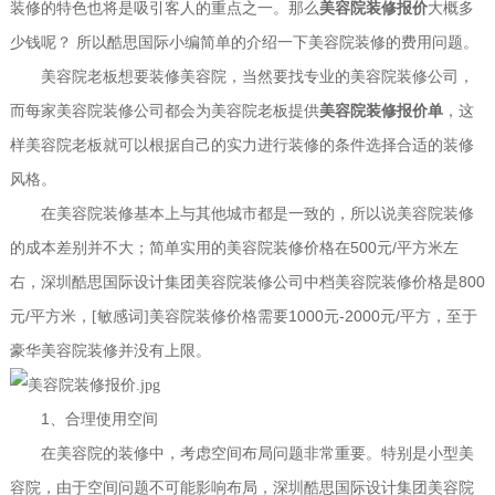
装修的特色也将是吸引客人的重点之一。那么
美容院装修报价
大概多
少钱呢？
所以酷思国际小编简单的介绍一下美容院装修的费用问题。
美容院老板想要装修美容院，当然要找专业的美容院装修公司，
而每家美容院装修公司都会为美容院老板提供
美容院装修报价单
，这
样美容院老板就可以根据自己的实力进行装修的条件选择合适的装修
风格。
在美容院装修基本上与其他城市都是一致的，所以说美容院装修
500
/
的成本差别并不大；简单实用的美容院装修价格在
元
平方米左
800
右，深圳酷思国际设计集团美容院装修公司中档美容院装修价格是
/
1000
-2000
/
元
平方米，[敏感词]美容院装修价格需要
元
元
平方，至于
豪华美容院装修并没有上限。
1
、合理使用空间
在美容院的装修中，考虑空间布局问题非常重要。特别是小型美
容院，由于空间问题不可能影响布局，深圳酷思国际设计集团美容院