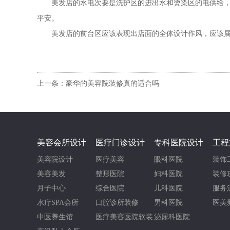
美发店的水电次要是洗护区的进出水和烫染区的电供给，它
平安。
美发店的前台区应该表现出店面的全体设计作风，应该属于
上一条：豪华的美容院装修真的适合吗
美容会所设计
医疗门诊设计
专科医院设计
工程
美容院设计
医疗美容
眼科医院
装饰
美容美发
整形医院
妇科医院
装修
月子中心
综合医院
儿科医院
服务
水疗SPA会所
口腔诊所装修
男科医院
医美
中医养生馆
医疗美容医院软装
泌尿科医院