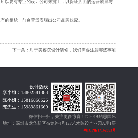
所以要有专业的设计公司来施工，以保证店面的运营质量与
有的相貌，前台背景表现出公司品牌效应。
下一条：对于美容院设计装修，我们需要注意哪些事项
设计热线
李小姐：13802581383
陈小姐：15816868626
陈先生：15989861669
微信扫一扫，关注更多惊喜！
© 2019 酷思国际
地址：深圳市龙华新区布龙路4号127艺术陈设产业园A座1层
粤ICP备17162853号