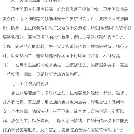
六、美容院卫生间设计装修
卫生间因其利用率较高，会给顾客留下深刻印象，卫生间装修是
复杂的，水路和电路的顺畅和安全性要求很高，而且要求空间材质防
滑、防潮，卫生间装修如果二次返修十分麻烦，所以[敏感词]次装修就
要装修得好。因为卫浴间的水气较重，所以，要选择那些具有防水、
防腐、防锈特点的材料。您一定要和重视招牌一样同等对待，精心设
计。以豪华为主，越豪华越给顾客留下好印象（注意，不能有臭
味），在每个卫生间内经常换挂一些该店理念、热情服务要求，甚至
一些笑话、幽默，促销打折优惠政策均可。
七、美容院店内色调
要让顾客能坐下，情绪不波动，让顾客感到轻松、舒适、温馨，
并具有信赖、安全感，那么店内色调更为重要，深色会让人感到不
安，产生急躁，情绪波动，坐不下来。简言之，店内色调一定要以
浅、淡色为主。以放松员工、顾客紧张情绪。在轻松的环境下才能更
好的享受美容服务。总而言之，美容院的色调布置应该体现几个方