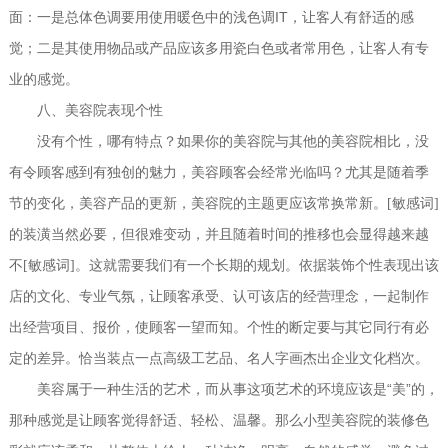
IT
面：一是总体色调要用使用暖色中的浅色调
，让客人有舒适的感
觉；二是其使用物品或产品应该多用瓷白色或者常用色，让客人有专
业的感觉。
八、美容院表现个性
没有个性，哪有特点？如果你的美容院与其他的美容院相比，没
有令顾客感到有独创的魅力，美容顾客会经常光临吗？尤其是随着季
节的变化，美容产品的更新，美容院的主题更应该常换常新。[敏感词]
的装潢当然必要，但很难变动，并且随着时间的推移也会显得越来越
不[敏感词]。这就需要我们有一个长期的规划。依据装饰个性表现出该
店的文化、专业气氛，让顾客承受、认可该店的经营理念，一起制作
出经营项目、报价，使顾客一望而知。个性的断定要与其它同行有必
定的差异。恰当装点一点高级工艺品、名人字画杰出企业文化档次。
“
”
美容属于一种生活的艺术，而从事这项艺术的环境应该是
美
的，
那种感觉是让顾客觉得舒适、轻松、温馨。那么小型美容院的装修色