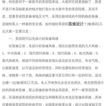
物，特别是对于一家新开的美容院来说，大家对它就更挑剔了，那是
不是只有花钱更多的钱才能打造出令大家中意的美容院呢，其实不
是，想要美容院装修省钱又大气，采用比较传统的中国风格的装修，
装修设计
如何做好美容院
还能给客人一种家的安全感。
？[敏感词]几
点大家一定要注意：
一、美容院可以先设计好装修风格
在装修之前，先设计好装修风格，现在比较受欢迎的几大风格：
1
2
3
4
5
、中式风格；
、现代简约风格；
、现代风格；
、欧式风格；
、
泰式风格等。根据不同装饰风格表现出该店的文化理念、专业气氛，
让顾客接受、认可该店的经营理念，同时也要绘制出经营项目、价
格，使顾客一目了然。风格的确定要与其它同行有一定的区别。适当
点缀一点[敏感词]工艺品、名人字画突出企业文化档次。然后按照设计
好的风格来装修，那么装修的效率就会高很多。对于一家美容院来
说，应该根据美容院的风格定位和顾客层次来选定装修的风格，具体
也要根据美容院的有效空间，从顾客的角度出发，设计出既省钱又符