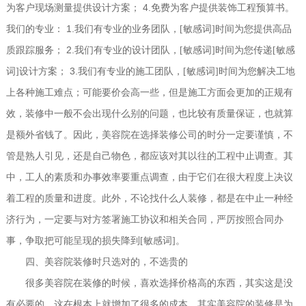
4.
为客户现场测量提供设计方案；
免费为客户提供装饰工程预算书。
1.
我们的专业：
我们有专业的业务团队，[敏感词]时间为您提供高品
2.
质跟踪服务；
我们有专业的设计团队，[敏感词]时间为您传递[敏感
3.
词]设计方案；
我们有专业的施工团队，[敏感词]时间为您解决工地
上各种施工难点；可能要价会高一些，但是施工方面会更加的正规有
效，装修中一般不会出现什么别的问题，也比较有质量保证，也就算
是额外省钱了。因此，美容院在选择装修公司的时分一定要谨慎，不
管是熟人引见，还是自己物色，都应该对其以往的工程中止调查。其
中，工人的素质和办事效率要重点调查，由于它们在很大程度上决议
着工程的质量和进度。此外，不论找什么人装修，都是在中止一种经
济行为，一定要与对方签署施工协议和相关合同，严厉按照合同办
事，争取把可能呈现的损失降到[敏感词]。
四、美容院装修时只选对的，不选贵的
很多美容院在装修的时候，喜欢选择价格高的东西，其实这是没
有必要的，这在根本上就增加了很多的成本，其实美容院的装修是为