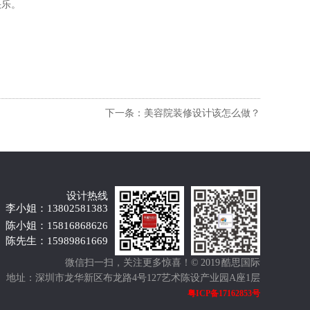
快乐。
下一条：美容院装修设计该怎么做？
设计热线
李小姐：13802581383
陈小姐：15816868626
陈先生：15989861669
微信扫一扫，关注更多惊喜！
© 2019 酷思国际
地址：深圳市龙华新区布龙路4号127艺术陈设产业园A座1层
粤ICP备17162853号