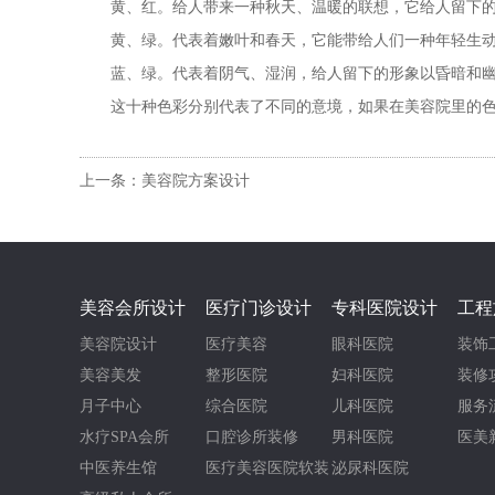
黄、红。给人带来一种秋天、温暖的联想，它给人留下的
黄、绿。代表着嫩叶和春天，它能带给人们一种年轻生动
蓝、绿。代表着阴气、湿润，给人留下的形象以昏暗和幽
这十种色彩分别代表了不同的意境，如果在美容院里的色
上一条：美容院方案设计
美容会所设计
医疗门诊设计
专科医院设计
工程
美容院设计
医疗美容
眼科医院
装饰
美容美发
整形医院
妇科医院
装修
月子中心
综合医院
儿科医院
服务
水疗SPA会所
口腔诊所装修
男科医院
医美
中医养生馆
医疗美容医院软装
泌尿科医院