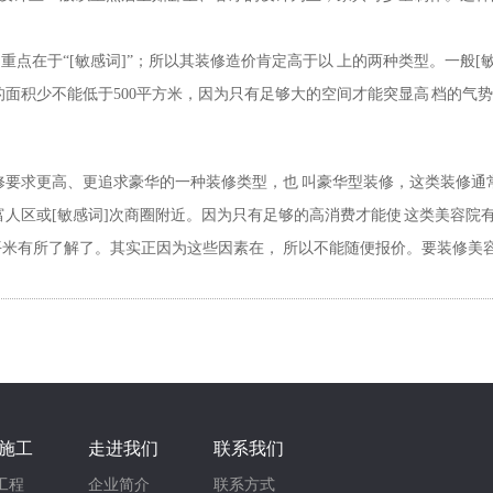
在于“[敏感词]”；所以其装修造价肯定高于以 上的两种类型。一般[敏感
场地的面积少不能低于500平方米，因为只有足够大的空间才能突显高 档的
要求更高、更追求豪华的一种装修类型，也 叫豪华型装修，这类装修通常造
在富人区或[敏感词]次商圈附近。因为只有足够的高消费才能使 这类美容院
所了解了。其实正因为这些因素在， 所以不能随便报价。要装修美容院
施工
走进我们
联系我们
工程
企业简介
联系方式