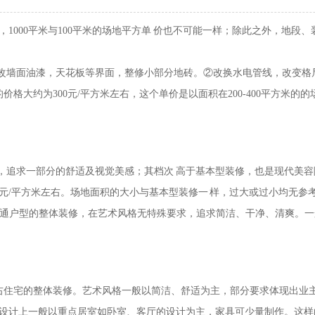
1000平米与100平米的场地平方单 价也不可能一样；除此之外，地
墙面油漆，天花板等界面，整修小部分地砖。②改换水电管线，改变格
大约为300元/平方米左右，这个单价是以面积在200-400平方米的的场
追求一部分的舒适及视觉美感；其档次 高于基本型装修，也是现代美容
0元/平方米左右。场地面积的大小与基本型装修一 样，过大或过小均无参
普通户型的整体装修，在艺术风格无特殊要求，追求简洁、干净、清爽。一
米左右住宅的整体装修。艺术风格一般以简洁、舒适为主，部分要求体现出
在设计上一般以重点居室如卧室、客厅的设计为主，家具可少量制作。这