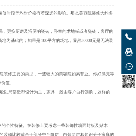
段、装修时段等均对价格有着深远的影响。那么美容院装修大约多
局，更换厨房及浴厕的瓷砖，卧室的术地板或者瓷砖，客厅的
地为基础的；如果是 100平方的场地，显然30000元是无法装
院装修主要的类型，一些较大的美容院如索菲亚、你好漂亮等
考价值。
般以局部造型设计为主，家具一般由客户自行选购，这样的
业主的个性特征。在装修上要考虑一些装饰性墙面封板及贴木
样的装修比较适合于部分中产阶层、白领阶层和知识分子家庭的